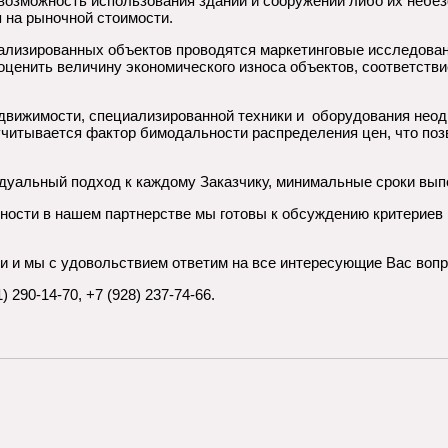
возможность использования зданий и сооружений либо их небез
 на рыночной стоимости.
иализированных объектов проводятся маркетинговые исследован
оценить величину экономического износа объектов, соответст
движимости, специализированной техники и оборудования нео
учитывается фактор бимодальности распределения цен, что по
уальный подход к каждому Заказчику, минимальные сроки выпо
ности в нашем партнерстве мы готовы к обсуждению критериев
и и мы с удовольствием ответим на все интересующие Вас воп
 290-14-70, +7 (928) 237-74-66.