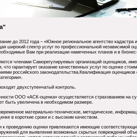
а"
ание до 2012 года – «Южное региональное агентство кадастра 
ая широкий спектр услуг по профессиональной независимой оц
еобходимые Вам при реализации намеченных планов и в бизнес
яются членами Саморегулируемых организаций оценщиков, име
, что гарантирует оказание качественных услуг по оценке стои
аниями российского законодательства.Квалификация оценщиков
атегории».
роходят двухступенчатый контроль.
нности ООО «АСК-оценка» осуществляется страхованием на сумм
ет быть увеличена в необходимом размере.
овременное материально-техническое, методическое, информац
енке в короткие сроки и с высоким качеством.
и к проведению оценки привлекаются имеющие соответствующи
ооружений для выявления возможных скрытых повреждений объе